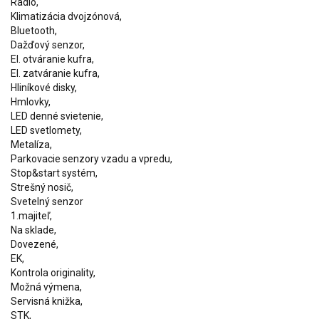
Rádio,
Klimatizácia dvojzónová,
Bluetooth,
Dažďový senzor,
El. otváranie kufra,
El. zatváranie kufra,
Hliníkové disky,
Hmlovky,
LED denné svietenie,
LED svetlomety,
Metalíza,
Parkovacie senzory vzadu a vpredu,
Stop&start systém,
Strešný nosič,
Svetelný senzor
1.majiteľ,
Na sklade,
Dovezené,
EK,
Kontrola originality,
Možná výmena,
Servisná knižka,
STK,