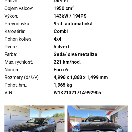
Palivo:
Diesel
3
Objem valcov:
1950 cm
Výkon:
143kW / 194PS
Prevodovka:
9-st. automatická
Karoséria:
Combi
Pohon kolies:
4x4
Dvere:
5 dverí
Farba:
Šedá/ sivá metalíza
Max. rýchlosť:
221 km/hod.
Norma:
Euro 6
Rozmery (d/š/v):
4,996 x 1,868 x 1,499 mm
Pohot. hm.:
1,965 kg
VIN:
W1K2132171A992905