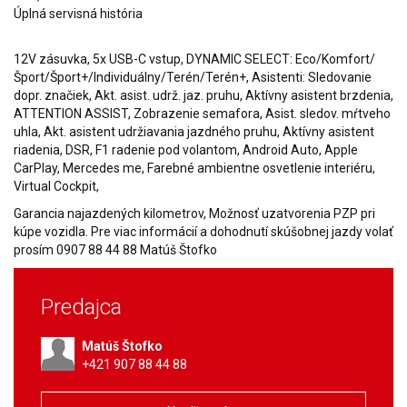
12V zásuvka, 5x USB-C vstup, DYNAMIC SELECT: Eco/Komfort/
Šport/Šport+/Individuálny/Terén/Terén+, Asistenti: Sledovanie
dopr. značiek, Akt. asist. udrž. jaz. pruhu, Aktívny asistent brzdenia,
ATTENTION ASSIST, Zobrazenie semafora, Asist. sledov. mŕtveho
uhla, Akt. asistent udržiavania jazdného pruhu, Aktívny asistent
riadenia, DSR, F1 radenie pod volantom, Android Auto, Apple
CarPlay, Mercedes me, Farebné ambientne osvetlenie interiéru,
Virtual Cockpit,
Garancia najazdených kilometrov, Možnosť uzatvorenia PZP pri
kúpe vozidla. Pre viac informácií a dohodnutí skúšobnej jazdy volať
prosím 0907 88 44 88 Matúš Štofko
Predajca
Matúš Štofko
+421 907 88 44 88